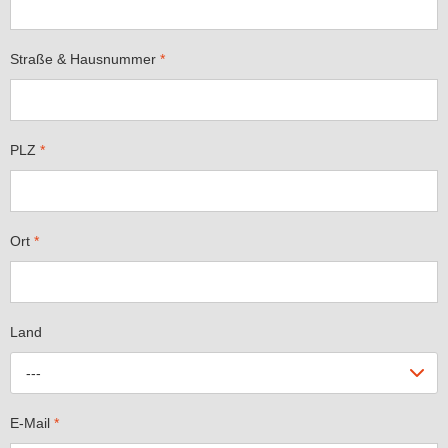
Straße & Hausnummer
*
PLZ
*
Ort
*
Land
---
E-Mail
*